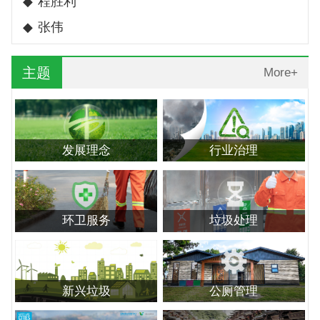
◆
程胜利
◆
张伟
主题
More+
发展理念
行业治理
环卫服务
垃圾处理
新兴垃圾
公厕管理