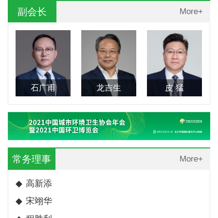
副会长
More+
石广甫
龙吉生
皮 猛
常务理事
More+
◆
高新添
◆
宋翊华