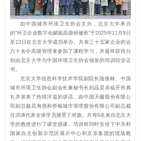
由中国城市环境卫生协会
主办，北京大学承
办
的
“环卫企业数字化
赋能
高级研修班
”于202
5
年
11
月
9
日
至
13
日在
北京大学
成功举
办
。
共有三十五
家企业的
近
六十名
中高级管理者参加了课程学习，并最终获得分
别由北京大学与中国环境卫生协会颁发的培训结业证
书。
北京大学信息科学技术学院副院长陆俊林
、中国
城市环境卫生协会副会长兼秘书长刘晶昊亲临开班典
礼并发表了热情洋溢的讲话。
由
中国天楹股份有限公
司副总裁花海燕和侨银城市管理股份有限公司副总裁
任洪涛代表全体学员接受了班旗。共有
6名来自北京大
学的教授进行了课堂授课。培训班同时安排了中关村
国家自主创新示范区展示中心和京东集团的现场教