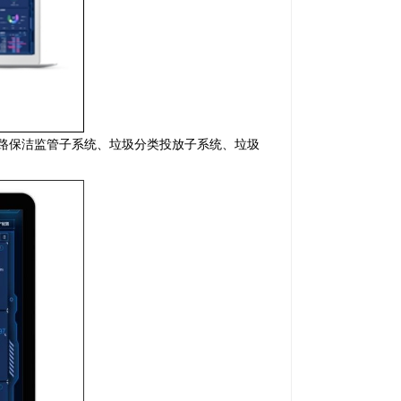
道路保洁监管子系统、垃圾分类投放子系统、垃圾