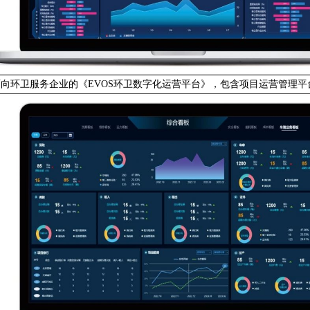
面向环卫服务企业的《EVOS环卫数字化运营平台》，包含项目运营管理