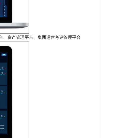
平台、资产管理平台、集团运营考评管理平台