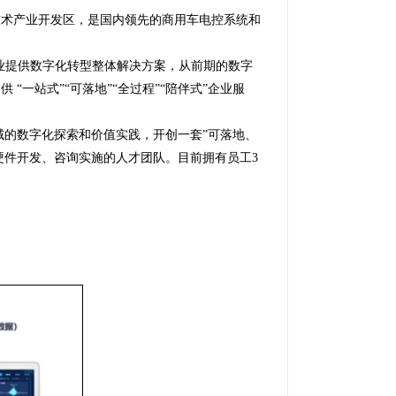
技术产业开发区，是国内领先的商⽤⻋电控系统和
。
企业提供数字化转型整体解决⽅案，从前期的数字
⼀站式”“可落地”“全过程”“陪伴式”企业服
域的数字化探索和价值实践，开创⼀套”可落地、
硬件开发、咨询实施的⼈才团队。⽬前拥有员⼯3