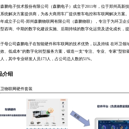
州森鹏电子技术股份有限公司（森鹏电子）成⽴于2011年，位于郑州⾼新
息系统解决⽅案提供商，为各⼤商⽤⻋⼚提供整⻋电控和⻋联⽹解决⽅案
18年成⽴⼦公司-郑州森鹏物联网有限公司（森鹏物联），专注于为环卫
型咨询、中期的数字化建设实施、后期持续的数字化运营及进化成⻓，提供 “
。
托于⺟公司森鹏电⼦在智能硬件和⻋联⽹的技术优势，以及持续 在环卫领
效、低成本“的数字化转型服务⽅案，锻造⼀⽀“专注、专业、专家”型软
余⼈，其中专业研发⼈员173⼈，占公司总⼈数的51%。
品介绍
环卫物联网硬件套装