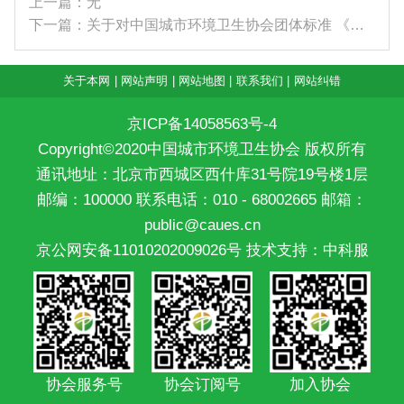
上一篇：无
下一篇：关于对中国城市环境卫生协会团体标准 《生...
关于本网
|
网站声明
|
网站地图
|
联系我们
|
网站纠错
京ICP备14058563号-4
Copyright©2020中国城市环境卫生协会 版权所有
通讯地址：北京市西城区西什库31号院19号楼1层
邮编：100000 联系电话：010 - 68002665 邮箱：
public@caues.cn
京公网安备11010202009026号
技术支持：中科服
协会服务号
协会订阅号
加入协会