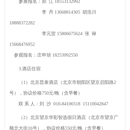
参展报名：郑 江 18553132992
李 丹 13668814305 胡浩川
18888372282
李元贺 15806675624 张 禄
15668476952
参观报名：庄申琰 18253992550
3.
酒店住宿
（1）北京昆泰酒店（
北京市朝阳区望京启阳路2
号），协议价格750元/晚（含早餐）
联 系 人：刘 沙
010-84106518
15110042847
（2）
北京望京华彩智选假日酒店（北京市望京广
顺北大街16号），协议价格550元/晚（含早餐）