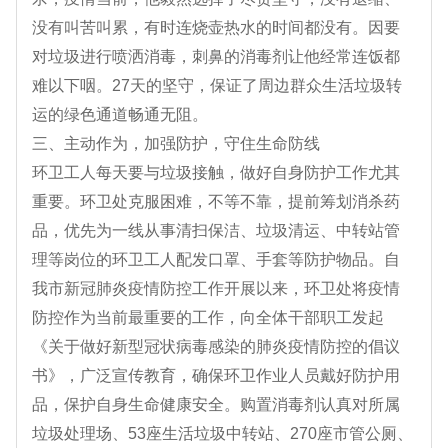
没有叫苦叫累，有时连烧壶热水的时间都没有。因要
对垃圾进行喷洒消毒，刺鼻的消毒剂让他经常连饭都
难以下咽。27天的坚守，保证了周边群众生活垃圾转
运的绿色通道畅通无阻。
三、主动作为，加强防护，守住生命防线
环卫工人每天要与垃圾接触，做好自身防护工作尤其
重要。环卫处克服困难，不等不靠，提前筹划消杀药
品，优先为一线从事清扫保洁、垃圾清运、中转站管
理等岗位的环卫工人配发口罩、手套等防护物品。自
我市新冠肺炎疫情防控工作开展以来，环卫处将疫情
防控作为当前最重要的工作，向全体干部职工发起
《关于做好新型冠状病毒感染的肺炎疫情防控的倡议
书》，广泛宣传教育，确保环卫作业人员戴好防护用
品，保护自身生命健康安全。购置消毒剂认真对所属
垃圾处理场、53座生活垃圾中转站、270座市管公厕、