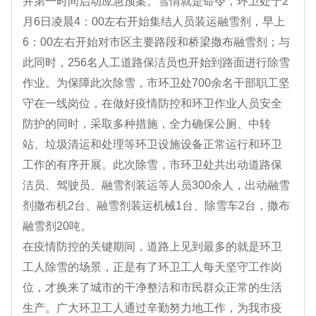
并第一时间启动应急预案。雪情就是命令，环卫处于2
月6日凌晨4：00左右开始集结人员装运融雪剂，早上
6：00左右开始对市区主要路段和桥梁撒布融雪剂；与
此同时，256名人工道路保洁员也开始到路面进行除雪
作业。为保障此次除雪，市环卫处700余名干部职工坚
守在一线岗位，在做好疫情防控和环卫作业人员安全
防护的同时，采取多种措施，全力确保公厕、中转
站、垃圾清运和处理等环卫设施设备正常运行和环卫
工作的有序开展。此次除雪，市环卫处共出动道路保
洁员、驾驶员、融雪剂装运等人员300余人，出动融雪
剂撒布机2台、融雪剂装运机械1台、除雪车2台，撒布
融雪剂20吨。
在疫情防控的关键期间，道路上见到最多的就是环卫
工人除雪的场景，正是有了环卫工人每天坚守工作岗
位，才换来了城市的干净整洁和市民群众正常的生活
生产。广大环卫工人通过辛勤努力地工作，为我市疫