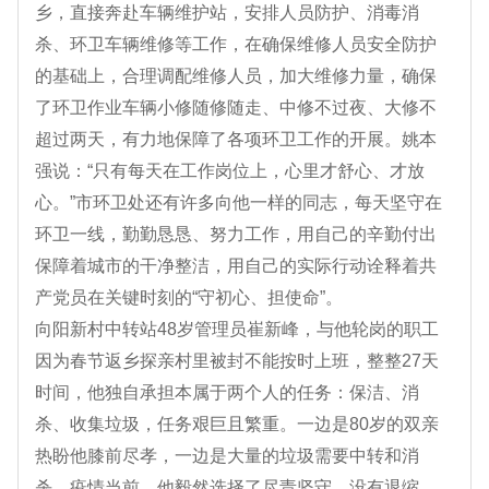
乡，直接奔赴车辆维护站，安排人员防护、消毒消
杀、环卫车辆维修等工作，在确保维修人员安全防护
的基础上，合理调配维修人员，加大维修力量，确保
了环卫作业车辆小修随修随走、中修不过夜、大修不
超过两天，有力地保障了各项环卫工作的开展。姚本
强说：“只有每天在工作岗位上，心里才舒心、才放
心。”市环卫处还有许多向他一样的同志，每天坚守在
环卫一线，勤勤恳恳、努力工作，用自己的辛勤付出
保障着城市的干净整洁，用自己的实际行动诠释着共
产党员在关键时刻的“守初心、担使命”。
向阳新村中转站48岁管理员崔新峰，与他轮岗的职工
因为春节返乡探亲村里被封不能按时上班，整整27天
时间，他独自承担本属于两个人的任务：保洁、消
杀、收集垃圾，任务艰巨且繁重。一边是80岁的双亲
热盼他膝前尽孝，一边是大量的垃圾需要中转和消
杀，疫情当前，他毅然选择了尽责坚守，没有退缩、