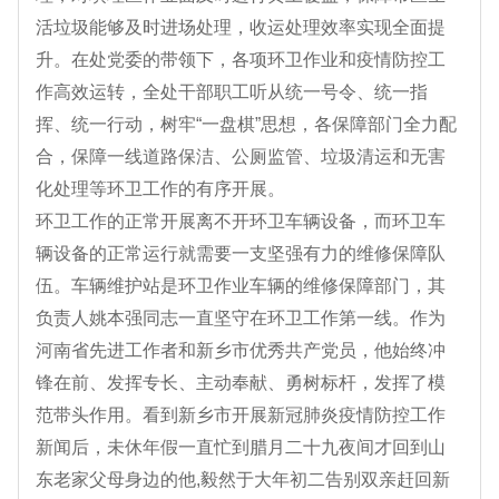
活垃圾能够及时进场处理，收运处理效率实现全面提
升。在处党委的带领下，各项环卫作业和疫情防控工
作高效运转，全处干部职工听从统一号令、统一指
挥、统一行动，树牢“一盘棋”思想，各保障部门全力配
合，保障一线道路保洁、公厕监管、垃圾清运和无害
化处理等环卫工作的有序开展。
环卫工作的正常开展离不开环卫车辆设备，而环卫车
辆设备的正常运行就需要一支坚强有力的维修保障队
伍。车辆维护站是环卫作业车辆的维修保障部门，其
负责人姚本强同志一直坚守在环卫工作第一线。作为
河南省先进工作者和新乡市优秀共产党员，他始终冲
锋在前、发挥专长、主动奉献、勇树标杆，发挥了模
范带头作用。看到新乡市开展新冠肺炎疫情防控工作
新闻后，未休年假一直忙到腊月二十九夜间才回到山
东老家父母身边的他,毅然于大年初二告别双亲赶回新