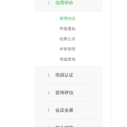
信用评价
》
管理办法
申报通知
结果公示
年审管理
等级查询
培训认证
》
咨询评估
》
会议会展
》