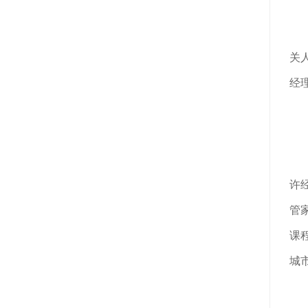
关
经
许
管
课
城