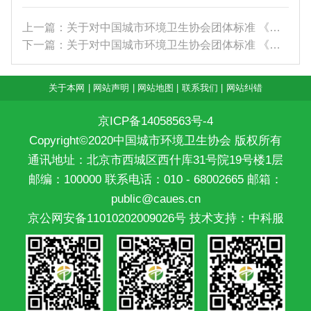
上一篇：关于对中国城市环境卫生协会团体标准 《生...
下一篇：关于对中国城市环境卫生协会团体标准 《道...
关于本网
|
网站声明
|
网站地图
|
联系我们
|
网站纠错
京ICP备14058563号-4
Copyright©2020中国城市环境卫生协会 版权所有
通讯地址：北京市西城区西什库31号院19号楼1层
邮编：100000 联系电话：010 - 68002665 邮箱：
public@caues.cn
京公网安备11010202009026号
技术支持：中科服