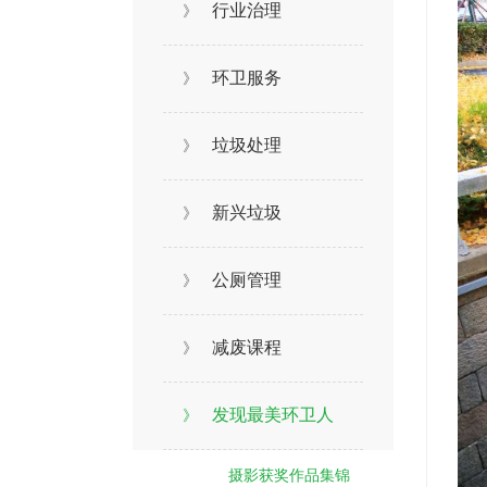
行业治理
》
环卫服务
》
垃圾处理
》
新兴垃圾
》
公厕管理
》
减废课程
》
发现最美环卫人
》
摄影获奖作品集锦