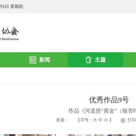
8月6日 星期四
新闻
主题
优秀作品9号
作品《河道捞“黄金”（银杏
来源：
【字号：
大
中
小
】
打印